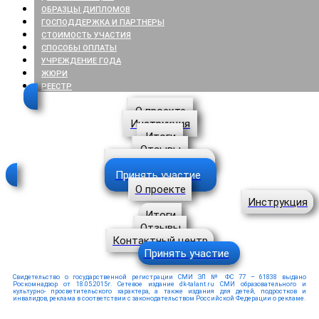
ОБРАЗЦЫ ДИПЛОМОВ
ГОСПОДДЕРЖКА И ПАРТНЕРЫ
СТОИМОСТЬ УЧАСТИЯ
СПОСОБЫ ОПЛАТЫ
УЧРЕЖДЕНИЕ ГОДА
ЖЮРИ
РЕЕСТР
О проекте
Инструкция
Итоги
Отзывы
Контактный центр
Принять участие
О проекте
Инструкция
Итоги
Отзывы
Контактный центр
Принять участие
Свидетельство о государственной регистрации СМИ ЭЛ № ФС 77 – 61838 выдано
Роскомнадзор от 18.05.2015г. Сетевое издание dk-talant.ru СМИ образовательного и
культурно- просветительского характера, а также издания для детей, подростков и
инвалидов, реклама в соответствии с законодательством Российской Федерации о рекламе.