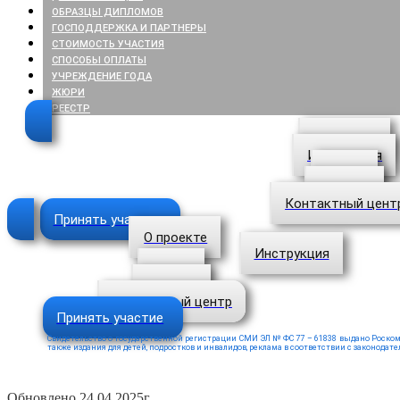
ОБРАЗЦЫ ДИПЛОМОВ
ГОСПОДДЕРЖКА И ПАРТНЕРЫ
СТОИМОСТЬ УЧАСТИЯ
СПОСОБЫ ОПЛАТЫ
УЧРЕЖДЕНИЕ ГОДА
ЖЮРИ
РЕЕСТР
О проекте
Инструкция
Итоги
Отзывы
Контактный цент
Принять участие
О проекте
Инструкция
Итоги
Отзывы
Контактный центр
Принять участие
Свидетельство о государственной регистрации СМИ ЭЛ № ФС 77 – 61838 выдано Роскомнад
также издания для детей, подростков и инвалидов, реклама в соответствии с законода
Обновлено 24.04.2025г.