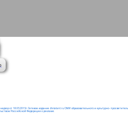
р
зор от 18.05.2015г. Сетевое издание dk-talant.ru СМИ образовательного и культурно- просветительс
тельством Российской Федерации о рекламе.