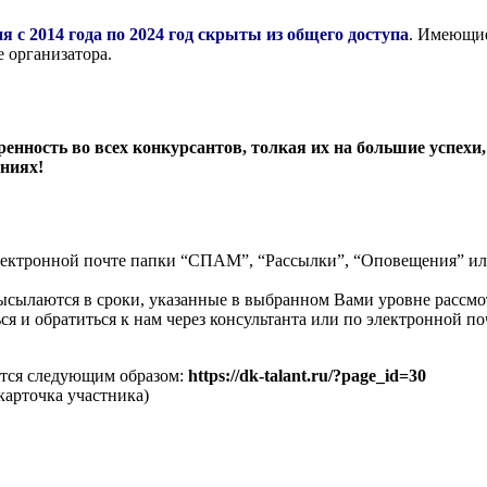
ия
с 2014 года по 2024 год скрыты из общего доступа
. Имеющие
 организатора.
нность во всех конкурсантов, толкая их на большие успехи, к
аниях!
 электронной почте папки “СПАМ”, “Рассылки”, “Оповещения” и
высылаются в сроки, указанные в выбранном Вами уровне рассм
 и обратиться к нам через консультанта или по электронной почт
ается следующим образом:
https://dk-talant.ru/?page_id=30
карточка участника)